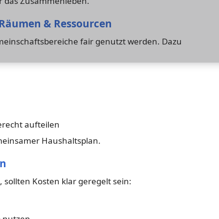
ter das Zusammenleben.
 Räumen & Ressourcen
emeinschaftsbereiche fair genutzt werden. Dazu
recht aufteilen
emeinsamer Haushaltsplan.
ln
ollten Kosten klar geregelt sein:
) nutzen