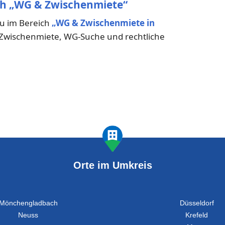
ch „WG & Zwischenmiete“
du im Bereich
„WG & Zwischenmiete in
r Zwischenmiete, WG-Suche und rechtliche
Orte im Umkreis
Mönchengladbach
Düsseldorf
Neuss
Krefeld