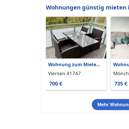
Wohnungen günstig mieten i
Wohnung zum Mieten
Wohnu
in Viersen 700 € 54 m²
in Mö
Viersen 41747
Mönch
735 € 
41179
700 €
735 €
Mehr Wohnung