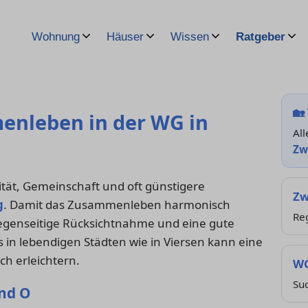
Wohnung
Häuser
Wissen
Ratgeber
🏡
enleben in der WG in
All
Zw
ität, Gemeinschaft und oft günstigere
Zw
g
. Damit das Zusammenleben harmonisch
Reg
 gegenseitige Rücksichtnahme und eine gute
 in lebendigen Städten wie in Viersen kann eine
ch erleichtern.
WG
Su
und O