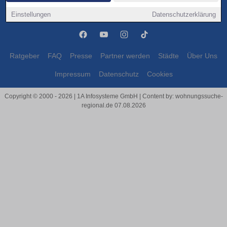
Moers
Moers
Einstellungen
Datenschutzerklärung
Ratgeber
FAQ
Presse
Partner werden
Städte
Über Uns
Impressum
Datenschutz
Cookies
Copyright © 2000 - 2026 | 1A Infosysteme GmbH | Content by: wohnungssuche-
regional.de 07.08.2026