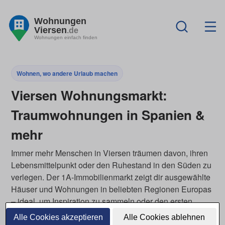
Wohnungen
Viersen
.de
Wohnungen einfach finden
Wohnen, wo andere Urlaub machen
Viersen Wohnungsmarkt:
Traumwohnungen in Spanien &
mehr
Immer mehr Menschen in Viersen träumen davon, ihren
Lebensmittelpunkt oder den Ruhestand in den Süden zu
verlegen. Der 1A-Immobilienmarkt zeigt dir ausgewählte
Häuser und Wohnungen in beliebten Regionen Europas
– ideal, um Inspiration zu sammeln oder den ersten
Schritt Richtung Sonne zu planen. Ob als
Alle Cookies akzeptieren
Alle Cookies ablehnen