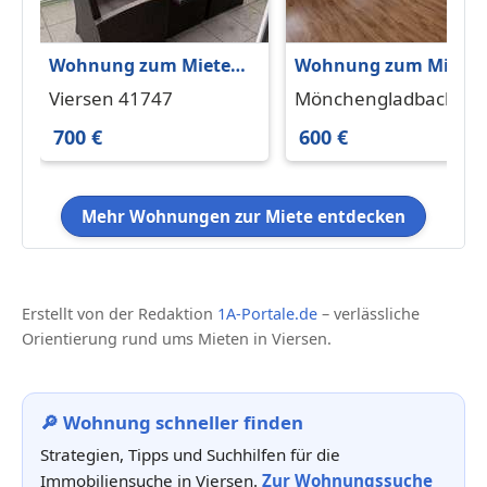
Wohnung zum Mieten
Wohnung zum Miete
in Viersen 700 € 54 m²
in Mönchengladbach
Viersen 41747
Mönchengladbach
600 € 45 m²
41061
700 €
600 €
Mehr Wohnungen zur Miete entdecken
Erstellt von der Redaktion
1A-Portale.de
– verlässliche
Orientierung rund ums Mieten in Viersen.
🔎 Wohnung schneller finden
Strategien, Tipps und Suchhilfen für die
Immobiliensuche in Viersen.
Zur Wohnungssuche