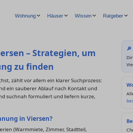
Wohnung
Häuser
Wissen
Ratgeber
🔎
ersen – Strategien, um
Di
ng zu finden
Vi
t, zählt vor allem ein klarer Suchprozess:
Wo
und ein sauberer Ablauf nach Kontakt und
All
nd suchnah formuliert und liefern kurze,
be
hnung in Viersen?
Be
erien (Warmmiete, Zimmer, Stadtteil,
Ch