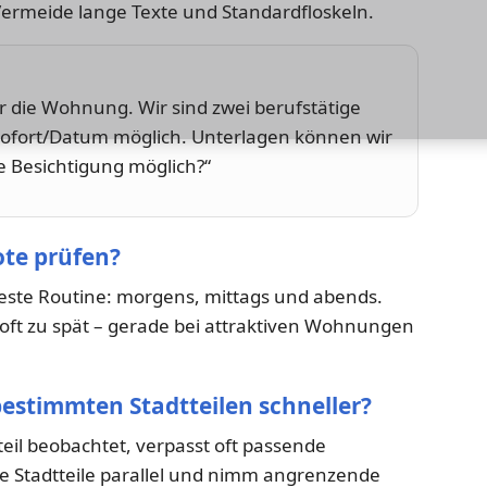
Vermeide lange Texte und Standardfloskeln.
ür die Wohnung. Wir sind zwei berufstätige
sofort/Datum möglich. Unterlagen können wir
Besichtigung möglich?“
ote prüfen?
feste Routine: morgens, mittags und abends.
u oft zu spät – gerade bei attraktiven Wohnungen
estimmten Stadtteilen schneller?
eil beobachtet, verpasst oft passende
 Stadtteile parallel und nimm angrenzende