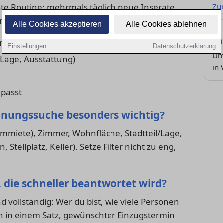
ste Routine: mehrmals täglich neue Inserate
Zu
fragen und Favoriten konsequent vergleichen.
Alle Cookies akzeptieren
Alle Cookies ablehnen
Ra
rien
Einstellungen
Datenschutzerklärung
Um
, Lage, Ausstattung)
in 
 passt
ohnungssuche besonders wichtig?
armmiete), Zimmer, Wohnfläche, Stadtteil/Lage,
Stellplatz, Keller). Setze Filter nicht zu eng,
.
, die schneller beantwortet wird?
d vollständig: Wer du bist, wie viele Personen
n in einem Satz, gewünschter Einzugstermin