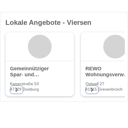
Lokale Angebote - Viersen
Gemeinnütziger
REWO
Spar- und
Wohnungsverwal
Bauverein
GmbH
Kaiserstraße 53
Ostwall 27
Friemersheim eG
47229 Duisburg
41515 Grevenbroich
❯
❯