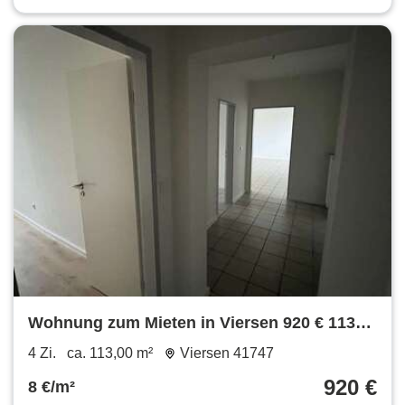
Wohnung zum Mieten in Viersen 920 € 113
m²
4 Zi.
ca. 113,00 m²
Viersen 41747
920 €
8 €/m²