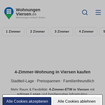
Wohnungen
Viersen
.de
Wohnungen einfach finden
1 Zimmer
2 Zimmer
3 Zimmer
4 Zimmer
4-Zimmer-Wohnung in Viersen kaufen
Stadtteil-Lage · Preisspannen · Familienfreundlich
Mehr Raum & Flexibilität:
4-Zimmer-ETW in Viersen
mit
ruhigen Lagen
und familiennaher Infrastruktur.
Preisspannen
,
provisionsfrei
,
Neubau/Bestand
im
Alle Cookies akzeptieren
Alle Cookies ablehnen
Vergleich.