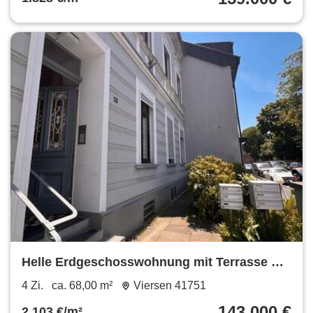
Helle Erdgeschosswohnung mit Terrasse &
Garten in Viersen-Dülken
4 Zi.
ca. 68,00 m²
Viersen 41751
143.000 €
2.103 €/m²