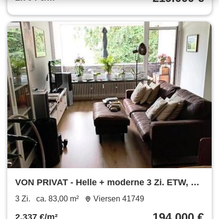
VON PRIVAT - Helle + moderne 3 Zi. ETW, 83
m², zu verkaufen.
3 Zi.
ca. 83,00 m²
Viersen 41749
194.000 €
2.337 €/m²