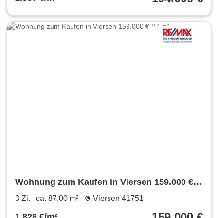
Wohnung zum Kaufen in Viersen 159.000 €
87 m²
3 Zi.
ca. 87,00 m²
Viersen 41751
159.000 €
1.828 €/m²