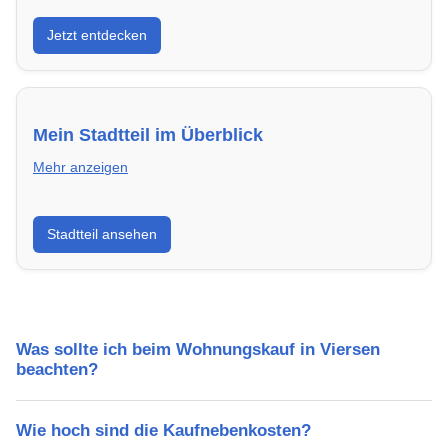
Entdecke Neubauprojekte in Viersen – modern,
Jetzt entdecken
energieeffizient und sofort bezugsfertig.
Mein Stadtteil im Überblick
Mehr anzeigen
Erfahre mehr über deinen Stadtteil in Viersen:
Stadtteil ansehen
Lebensqualität, Verkehrsanbindung, Schulen,
Freizeitmöglichkeiten und Mietpreise.
Was sollte ich beim Wohnungskauf in Viersen
beachten?
Wie hoch sind die Kaufnebenkosten?