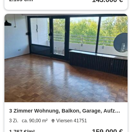
3 Zimmer Wohnung, Balkon, Garage, Aufzug,
Stufenlos, Privat
3 Zi.
ca. 90,00 m²
Viersen 41751
159.000 €
1.767 €/m²