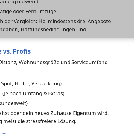
lanung notwendig
tätige oder Fernumzüge
ich der Vergleich: Hol mindestens drei Angebote
sangaben, Haftungsbedingungen und
 vs. Profis
ch Distanz, Wohnungsgröße und Serviceumfang
Sprit, Helfer, Verpackung)
 (je nach Umfang & Extras)
bundesweit)
ehst oder dein neues Zuhause Eigentum wird,
 meist die stressfreiere Lösung.