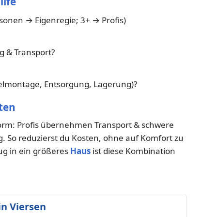
ilfe
rsonen → Eigenregie; 3+ → Profis)
ng & Transport?
elmontage, Entsorgung, Lagerung)?
ten
hform: Profis übernehmen Transport & schwere
ng. So reduzierst du Kosten, ohne auf Komfort zu
ug in ein größeres
Haus
ist diese Kombination
n Viersen