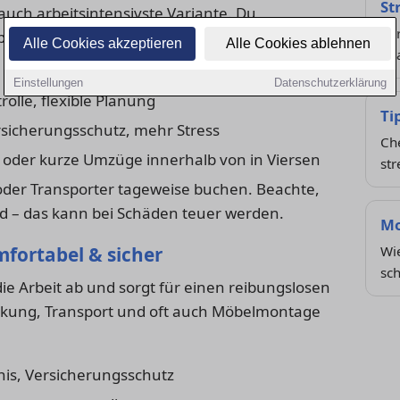
St
 auch arbeitsintensivste Variante. Du
Ver
packungsmaterial selbst. Das spart Geld, kostet
Alle Cookies akzeptieren
Alle Cookies ablehnen
be
Einstellungen
Datenschutzerklärung
rolle, flexible Planung
Ti
sicherungsschutz, mehr Stress
Che
 oder kurze Umzüge innerhalb von in Viersen
st
oder Transporter tageweise buchen. Beachte,
ind – das kann bei Schäden teuer werden.
Mo
fortabel & sicher
Wi
sch
ie Arbeit ab und sorgt für einen reibungslosen
ckung, Transport und oft auch Möbelmontage
nis, Versicherungsschutz