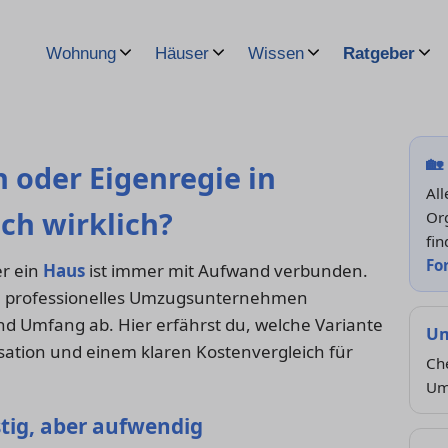
Wohnung
Häuser
Wissen
Ratgeber
🏡
oder Eigenregie in
All
ich wirklich?
Or
fin
Fo
r ein
Haus
ist immer mit Aufwand verbunden.
 ein professionelles Umzugsunternehmen
nd Umfang ab. Hier erfährst du, welche Variante
Um
isation und einem klaren Kostenvergleich für
Che
Um
stig, aber aufwendig